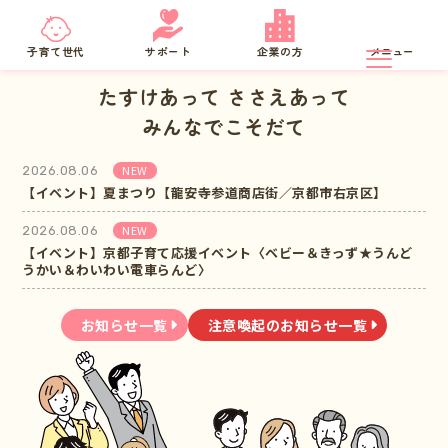
京都府
SNS相談
子育て世代
サポート
企業の方
メニュー
たすけあって ささえあって
みんなでこそだて
NEW
2026.08.06
【イベント】夏まつり【龍安寺参道商店街／京都市右京区】
NEW
2026.08.06
【イベント】京都子育て応援イベント〈ベビー＆きっず★うんど
うかい＆わいわい電車らんど〉
お知らせ一覧
注意喚起のお知らせ一覧