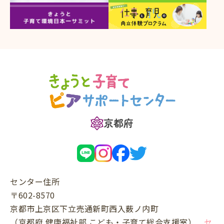
京都府
センター住所
〒602-8570
京都市上京区下立売通新町西入薮ノ内町
（京都府 健康福祉部 こども・子育て総合支援室）
セ