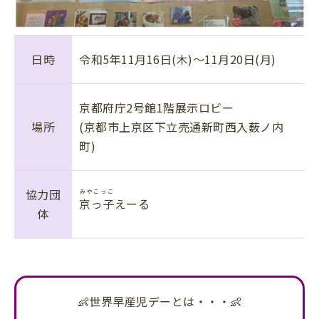
日時
令和5年11月16日(木)～11月20日(月)
京都府庁2号館1階展示ロビー
場所
(京都市上京区下立売通新町西入薮ノ内
町)
協力団
みやこっこ
京っ子
えーる
体
👶世界早産児デーとは・・・👶