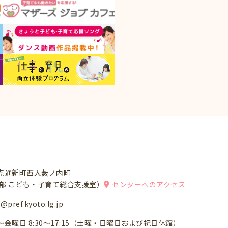
売通新町西入薮ノ内町
祉部 こども・子育て総合支援室）
センターへのアクセス
pref.kyoto.lg.jp
～金曜日
8:30～17:15（土曜・日曜日および祝日休館）