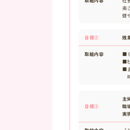
取組内容
社
奥
健
目標②
残
取組内容
■
■
■
時
主
目標③
職
実