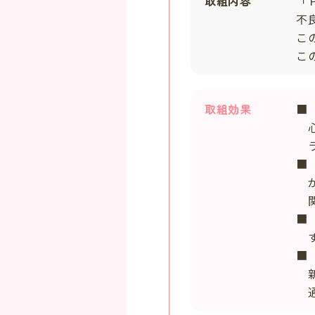
取組内容
「
不
こ
こ
取組効果
■
心
ラ
■
が
関
■
す
■
新
通