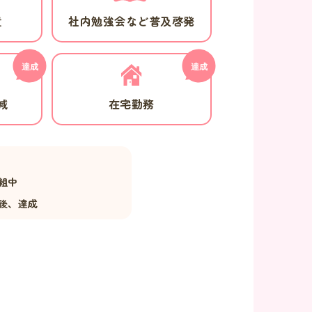
置
社内勉強会など普及啓発
減
在宅勤務
組中
後、達成