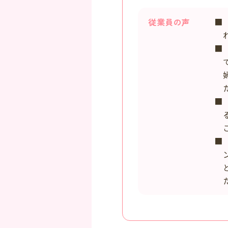
従業員の声
■
れ
■
て
婦
た
■
る
こ
■
ン
と
た