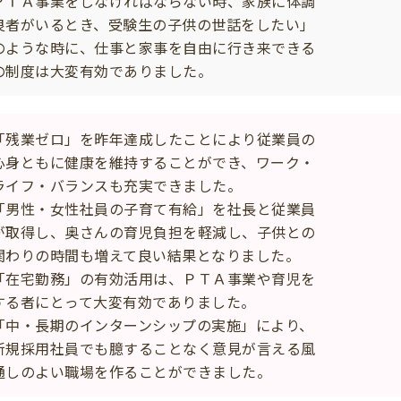
ＰＴＡ事業をしなければならない時、家族に体調
良者がいるとき、受験生の子供の世話をしたい」
のような時に、仕事と家事を自由に行き来できる
の制度は大変有効でありました。
「残業ゼロ」を昨年達成したことにより従業員の
身ともに健康を維持することができ、ワーク・
イフ・バランスも充実できました。
「男性・女性社員の子育て有給」を社長と従業員
取得し、奥さんの育児負担を軽減し、子供との
わりの時間も増えて良い結果となりました。
「在宅勤務」の有効活用は、ＰＴＡ事業や育児を
る者にとって大変有効でありました。
「中・長期のインターンシップの実施」により、
規採用社員でも臆することなく意見が言える風
しのよい職場を作ることができました。