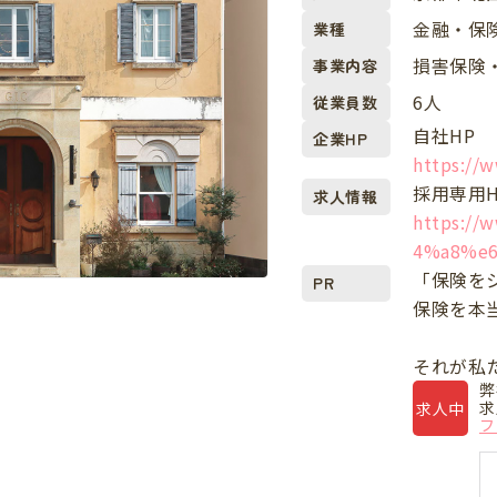
金融・保
業種
損害保険
事業内容
6人
従業員数
自社HP
企業HP
https://w
採用専用H
求人情報
https:/
4%a8%e
「保険を
PR
保険を本
それが私
弊
求
求人中
フ