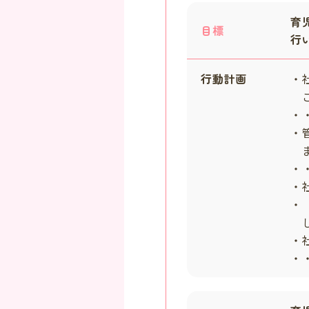
育
目標
行
行動計画
・
こ
・・
・
ま
・・
・
・
し
・
・・