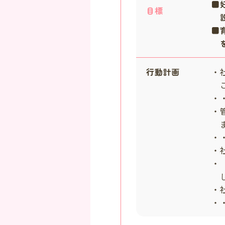
■
目標
設
■
を
行動計画
・
こ
・・
・
ま
・・
・
・
し
・
・・