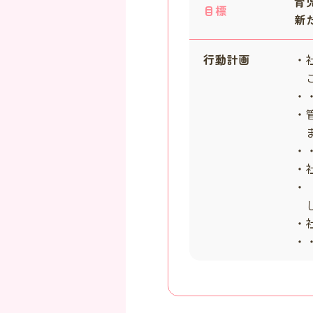
育
目標
新
行動計画
・
こ
・・
・
ま
・・
・
・
し
・
・・