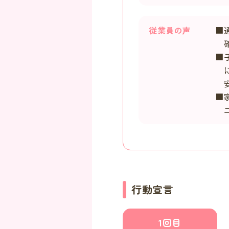
従業員の声
■
確
■
に
安
■
ニ
行動宣言
1回目