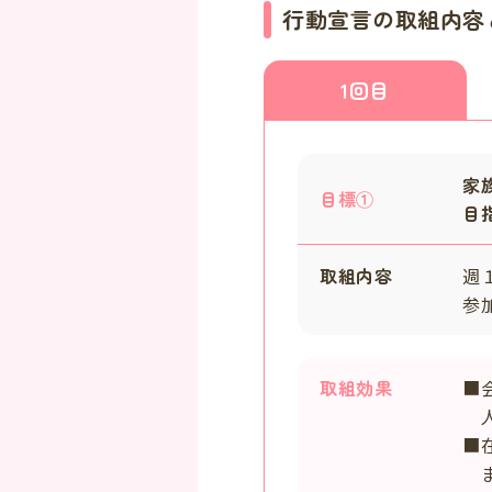
行動宣言の取組内容
1回目
家
目標①
目
取組内容
週
参
取組効果
■
人
■
ま