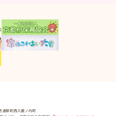
売通新町西入薮ノ内町