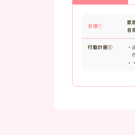
家
目標①
目
行動計画①
・
作
・・