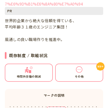
7%E6%9D%B1%E6%8A%80%E7%A0%94
PR
世界的企業から絶大な信頼を得ている、
平均年齢３１歳のエンジニア集団！
風通しの良い職場作りを推進中。
既存制度 / 取組状況
時間外労働の削減
その他
マークの説明