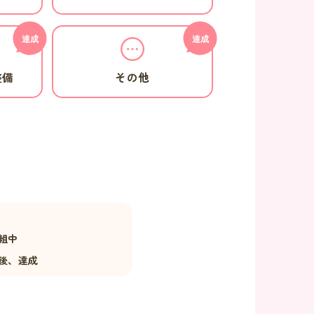
整備
その他
組中
後、達成