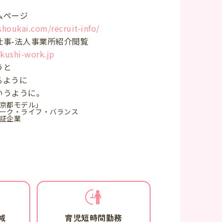
ムページ
ishoukai.com/recruit-info/
仕事-法人事業所紹介閲覧
ukushi-work.jp
うと
ように
ように。
京都モデル」
ーク・ライフ・バランス
証企業
減
育児短時間勤務