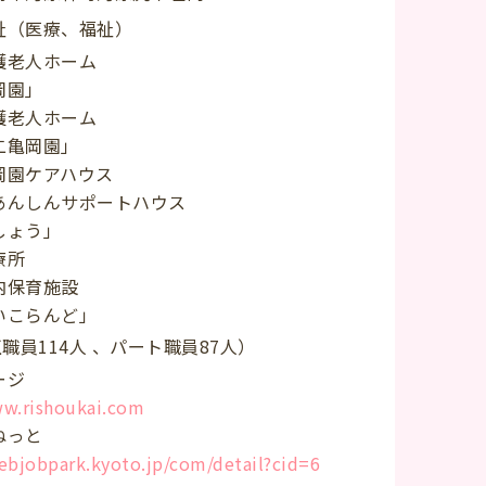
祉（医療、福祉）
護老人ホーム
岡園」
護老人ホーム
亀岡園」
岡園ケアハウス
あんしんサポートハウス
ょう」
療所
内保育施設
こらんど」
正職員114人 、パート職員87人）
ージ
ww.rishoukai.com
ねっと
ebjobpark.kyoto.jp/com/detail?cid=6