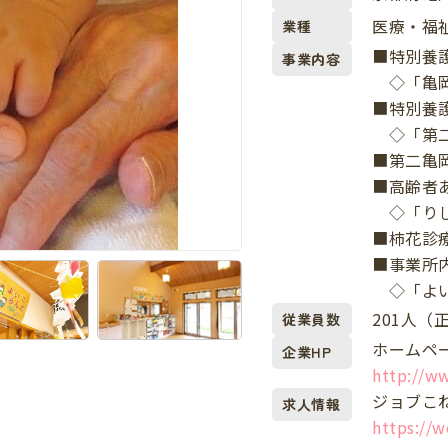
医療・福
業種
■特別養
事業内容
◇「亀
■特別養
◇「第二
■第二亀
■高齢者
◇「りし
■柿花診
■事業所
◇「よい
201人（
従業員数
ホームペ
企業HP
http://w
ジョブこ
求人情報
https://w