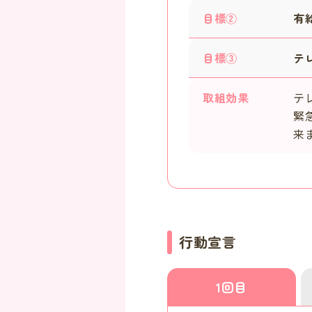
目標②
有
目標③
テ
取組効果
テ
緊
来
行動宣言
1回目