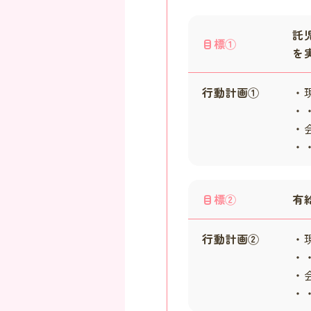
託
目標①
を
行動計画①
・
・・
・
・
目標②
有
行動計画②
・
・・
・
・