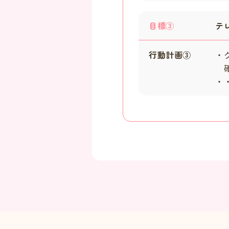
目標③
テ
行動計画③
・
確
・