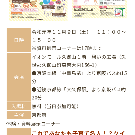
令和元年１１月９日（土） １１：００～
日時
１５：００
※資料展示コーナーは17時まで
イオンモール久御山１階 憩いの広場（久
世郡久御山町森南大内156-1）
●京阪本線「中書島駅」より京阪バス約15
会場
分
●近鉄京都線「大久保駅」より京阪バス約
20分
入場料
無料
（当日参加可能）
主催
京都府
体験・資料展示コーナー
これであなたも子育て名人！？クイ